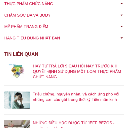
tả số dư của tiền mặt 現金, tiền gửi 預金, giá trị của BĐS sở hữu 所
THỰC PHẨM CHỨC NĂNG
là quyết toán 決算 hay thủ tục quyết toán 決算手続き. Về phương
有する建物, có nợ hay không 借金の有無, tài sản hiện đang nắm
pháp tính toán lợi nhuận ròng 純損益 công ty đã kiếm được bao
CHĂM SÓC DA VÀ BODY
giữ 元手 là bao nhiêu ... 2. Làm rõ thành tích kinh doanh trong
nhiêu, có 2 cách là 財産法 (phương pháp tính theo tài sản) và 損
một khoảng thời gian nhất định Thành tích kinh doanh 経営成績 là
益法 (phương pháp tính theo lỗ lãi) ① Tính toán lợi nhuận ròng
MỸ PHẨM TRANG ĐIỂM
cái thể hiện trong một khoảng thời gian nhất định công ty đã hoạt
純損益 theo phương pháp 財産法 Phương pháp tính theo tài sản
động như thế nào, kết quả kiếm được bao nhiêu (hoặc lỗ bao
HÀNG TIÊU DÙNG NHẬT BẢN
財産法 là phương pháp tính lỗ lãi trong 1 kỳ kế toán bằng cách lấy
nhiêu). Để làm rõ thành tích kinh doanh của doanh nghiệp mình
số tiền vốn cuối kỳ 期末資本（純資産）trừ đi số tiền vốn đầu kỳ
DN sẽ tạo một bản báo cáo có tên là 損益計算書 (Profit and Loss
期首資本（純資産）. Phương pháp này cũng dựa theo tư duy :
TIN LIÊN QUAN
Statement :P/L) Trong P/L sẽ ghi rõ thu nhập và nội dung thu chi
nếu lãi thì tăng tài sản chẳng hạn như tiền mặt 現金, nếu lỗ thì
cho các hoạt động của doanh nghiệp. 2. Kỳ kế toán 会計期間
HÃY TỰ TRẢ LỜI 9 CÂU HỎI NÀY TRƯỚC KHI
giảm tài sản chẳng hạn như tiền mặt ... 期末資本（純資産）の額 -
QUYẾT ĐỊNH SỬ DỤNG MỘT LOẠI THỰC PHẨM
Vì doanh nghiệp hoạt động liên tục nên thông thường sẽ chia nhỏ
期首資本（純資産）の額 ＝当期純利益 (lãi ròng trong kỳ). Ｎếu
CHỨC NĂNG
ra từng năm một để tạo báo cáo, làm rõ tình hình tài chính và
hiệu này mà bị âm (-) thì gọi là 当期純損益 (lỗ ròng trong kỳ)
thành tích kinh doanh cho doanh nghiệp. Gọi các giai đoạn được
chia định kỳ này Kỳ kế toán 会計期間 Bắt đầu một kỳ kế toán là
Triệu chứng, nguyên nhân, và cách ứng phó với
Đầu kỳ 期首, cuối kỳ kế toán thì gọi là 期末, đoạn giữa đầu kỳ và
những cơn cáu gắt trong thời kỳ Tiền mãn kinh
cuối kỳ thì được gọi là kỳ giữa 期中. Ngoài ra kỳ kế toán hiện tại
thì được gọi là 当期, một kỳ kế toán trước đó thì gọi là 前期, một
kỳ kế toán sau đó thì được gọi là 次期 hay 翌期 3. Báo cáo tài
NHỮNG ĐIỀU HỌC ĐƯỢC TỪ JEFF BEZOS -
chính và 5 yếu tố của Boki Mục đích của Boki là làm rõ tình hình