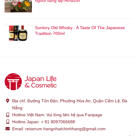
người sáng lập Amazon
tài chính ở một thời điểm nhất định 一定時点の財政状態 và thành
tích kinh doanh trong một kỳ hạn nhất định 一定期間の経営成績.
Vì vậy sẽ tạo bản báo cáo B/S 貸借対照表 và P/L 損益計算書. 2
Suntory Old Whisky - A Taste Of The Japanese
bản báo cáo này gọi chung là Báo cáo tài chính 財務諸表
Tradition 700ml
(Financial Statement : F/S) a- 貸借対照表 (B/S) Trong báo cáo
B/S nhằm để làm rõ tình hình tài chính ở một thời điểm nhất định
sẽ mô tả các yếu tố như sau - Tên báo cáo : 貸借対照表 - Thời
điểm nhất định : x２年３月３１日 - Tài sản sở hữu tại thời điểm
đó là 資産 (Tài sản) - Phần dự định sau này sẽ trả là 負債 (Nợ) -
Phần còn lại sau khi lấy Tài sản 資産 - Nợ 負債 chính là 資本
(Vốn) 財産 / Tài sản bao gồm tiền mặt 現金, đất đai, nhà cửa
土地,建物 và quyền lợi thu về như khoản tiền cho vay 貸付金 . 権利
(債権 trái phiếu) là khoản tiền sau này sẽ nhận về tiền mặt. 負債 /
Nợ là những cái có nghĩa vụ trong tương lai phải trả bằng tiền
Địa chỉ:
Đường Tôn Đản, Phường Hòa An, Quận Cẩm Lệ, Đà
mặt hoặc tương đương chẳng hạn như 借入金 tiền đi vay 資本
Nẵng
Hotline Việt Nam:
Vui lòng liên hệ qua Fanpage
（純資産）/Vốn (tài sản thuần) b- 損益計算書 (P/L) Trong báo
Hotline Japan:
+ 81 8097066688
cáo P/L nhằm để làm rõ thành tích kinh doanh trong một giai
Email:
reiserum.hangnhatchinhhang@gmail.com
đoạn sẽ mô tả các yếu tố sau đây. - Tên báo cáo : 損益計算書 -