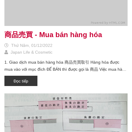
商品売買 - Mua bán hàng hóa
Thứ Năm, 01/12/2022
Japan Life & Cosmetic
1. Giao dịch mua bán hàng hóa 商品売買取引 Hàng hóa được
mua vào với mục đích ĐỂ BÁN thì được gọi là 商品 Việc mua hàng
hóa vào với mục đích ĐỂ BÁN thì được gọi là 仕入れ Nếu mua văn
Đọc tiếp
phòng phẩm, bàn ghế với mục ĐỂ DOANH NGHIỆP SỬ DỤNG thì
KHÔNG được gọi là 仕入れ