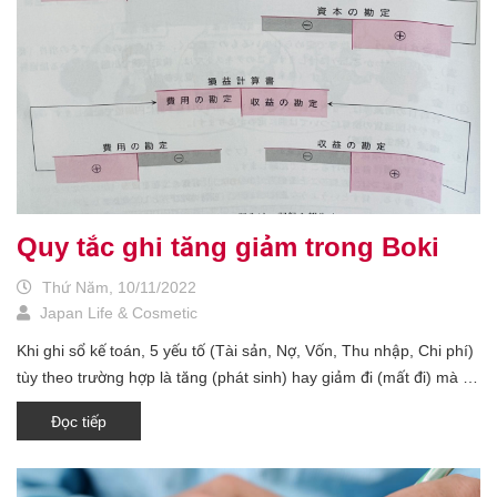
Quy tắc ghi tăng giảm trong Boki
Thứ Năm, 10/11/2022
Japan Life & Cosmetic
Khi ghi sổ kế toán, 5 yếu tố (Tài sản, Nợ, Vốn, Thu nhập, Chi phí)
tùy theo trường hợp là tăng (phát sinh) hay giảm đi (mất đi) mà sẽ
được quy định là ghi bên Nợ (借方 - bên trái) hay ghi vào bên Có
Đọc tiếp
(貸方 - bên phải) ① 資産 (Tài sản) : Tăng ghi bên 借方 (Debtor) ,
giảm ghi bên 貸方 (Creditor) ② 負債 (Nợ) : Giảm ghi bên 借方,
Tăng ghi bên 貸方 ③ 資本 (Vốn) : Giảm ghi bên 借方, Tăng ghi