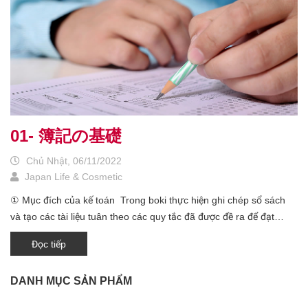
bên 貸方 ④ 収益 (Doanh thu) : Giảm ghi bên 借方, phát sinh ghi
bên 貸方 ⑤ 費用 (Chi phí) : Phát sinh ghi bên 借方, giảm ghi bên
貸方 Có thể tóm tắt tình tự ghi sổ nhật ký kế toán trong kỳ như
sau : ・Sổ chính 主要簿 Giao dịch 取引 ↓ Ghi shiwake vào sổ
仕訳帳 theo trình tự ngày tháng ↓ Chuyển từng tài khoản vào
sổ cái 総勘定元帳 ↓ Ghi vào bảng tính thử 試算表 từng tài
khoản, số tiền là bao nhiêu ・Sổ phụ 補助簿 ghi chi tiết các giao
dịch Thủ tục cuối kỳ - QUYẾT TOÁN Vào cuối mỗi kỳ kế toán
01- 簿記の基礎
sẽ tạo bảng tính thử 試算表 bao gồm danh sách các tài khoản đã
ghi (① Bảng tính thử số dư trước kỳ điều chỉnh quyết toán 決算整
Chủ Nhật, 06/11/2022
理前残高試算表). Dựa vào bảng tính thử này sẽ thực hiện confirm
Japan Life & Cosmetic
hoặc chỉnh sửa các hạng mục đã ghi, việc này được gọi là 決算整
① Mục đích của kế toán Trong boki thực hiện ghi chép sổ sách
理/ Điều chỉnh quyết toán, các chỉnh sửa cần thiết sẽ được thực
và tạo các tài liệu tuân theo các quy tắc đã được đề ra để đạt
hiện 仕訳 và 転記. Số dư của các tài khoản sau khi điều chỉnh
được 2 mục đích sau đây : 1. Làm rõ tình hình tài chính của
quyết toán sẽ là số tiền cuối cùng thể hiện thành tích kinh doanh
Đọc tiếp
doanh nghiệp ở 1 thời điểm nhất định Tình hình tài chính 財政状態
trong 1 năm và tình hình tài chính cuối kỳ của doanh nghiệp. Đến
của doanh nghiệp nghĩa là ở thời điểm hiện tại đang có bao nhiêu.
đây sẽ chốt các sổ kế toán và lập báo cáo tài chính 財務諸表 (貸
DANH MỤC SẢN PHẨM
Để làm rõ tình hình tài chính doanh nghiệp sẽ tạo một bản báo
借対照表 B/S và 損益計算書 P/L ) dùng cho các báo cáo ra bên
cáo có tên là 貸借対照表 (Balance Sheet : B/S) Trong B/S sẽ mô
ngoài doanh nghiệp. Gọi thủ tục được thực hiện cuối kỳ quyết toán