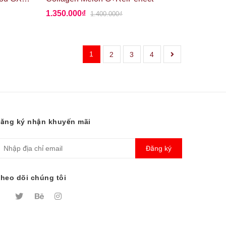
1.350.000₫
1.400.000₫
1
2
3
4
ăng ký nhận khuyến mãi
Đăng ký
heo dõi chúng tôi