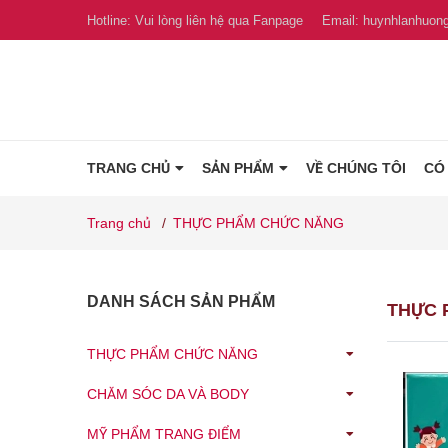
Hotline:
Vui lòng liên hệ qua Fanpage
Email:
huynhlanhuon
TRANG CHỦ
SẢN PHẨM
VỀ CHÚNG TÔI
CÓ
Trang chủ
/
THỰC PHẨM CHỨC NĂNG
DANH SÁCH SẢN PHẨM
THỰC 
THỰC PHẨM CHỨC NĂNG
CHĂM SÓC DA VÀ BODY
MỸ PHẨM TRANG ĐIỂM