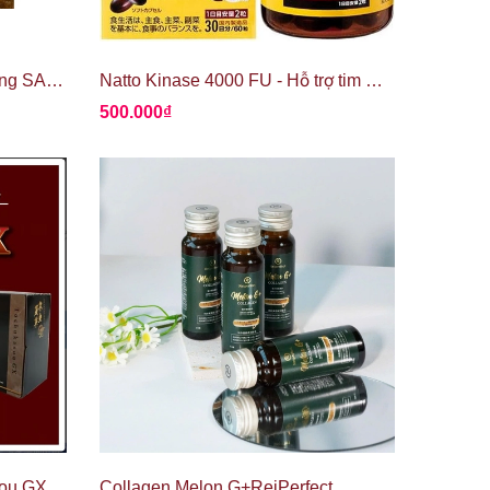
Viên Uống Trẻ Hoá từ bên trong SANJUNBI Beaute NMN Supplement 12000mg
Natto Kinase 4000 FU - Hỗ trợ tim mạch và tuần hoàn máu vượt trội từ Nhật Bản
500.000₫
Đông trùng hạ thảo Tochukasou GX dạng nước
Collagen Melon G+ReiPerfect