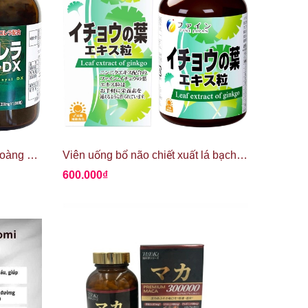
Tảo lục Chlorella Royal DX hoàng gia Nhật Bản
Viên uống bổ não chiết xuất lá bạch quả Ginko - Fine Japan
600.000₫