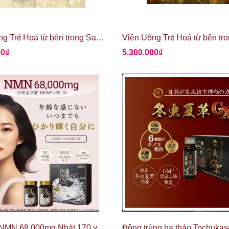
Viên Uống Trẻ Hoá từ bên trong Sanjunbi NMN Supplement 7500mg
00₫
5.300.000₫
Set 2 lọ NMN 68.000mg Nhật 170 viên