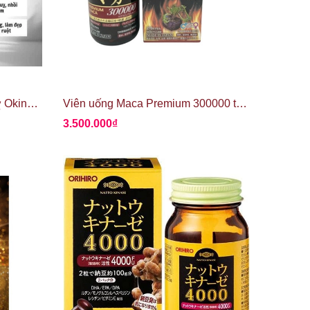
Viên uống ngăn ngừa đột quỵ Okinawa Moromi Natto Kinaze 66000FU
Viên uống Maca Premium 300000 tăng cường sinh lực Nhật Bản
3.500.000₫