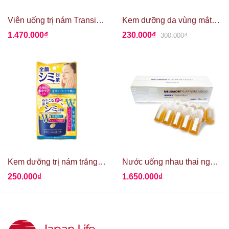
Viên uống trị nám Transino II 240 viên - hộp trắng
Kem dưỡng da vùng mắt, trị thâm quầng mắt Kumargic tuýp 20g
1.470.000₫
230.000₫
300.000₫
Kem dưỡng trị nám trắng da Meishoku Nhật Bản - 55g
Nước uống nhau thai ngựa MELSMON PLATINUM LIQUID PLACENTA
250.000₫
1.650.000₫