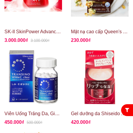
SK-II SkinPower Advanced Cream 80g
Mặt nạ cao cấp Queen's Premium - Siêu dưỡng ẩm và chăm sóc chống lão hóa
3.000.000₫
230.000₫
3.100.000₫
Viên Uống Trắng Da, Giảm Nám Transino White C Clear 120 viên
Gel dưỡng da Shiseido Aqualabel Special All in One Nhật Bản
450.000₫
420.000₫
500.000₫