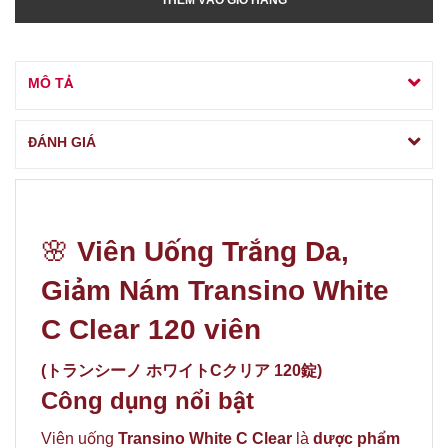
THÊM VÀO GIỎ HÀNG
MÔ TẢ
ĐÁNH GIÁ
🌸
V
iên Uống Trắng Da,
Giảm Nám Transino White
C Clear 120 viên
(トランシーノ ホワイトCクリア 120錠)
Công dụng nổi bật
Viên uống
Transino White C Clear
là
dược phẩm