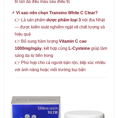
trì làn da đều màu sau điều trị
📌
Vì sao nên chọn Transino White C Clear?
👉 Là sản phẩm
dược phẩm loại 3
nội địa Nhật
— được kiểm soát nghiêm ngặt về chất lượng và
hiệu quả
👉 Bổ sung hàm lượng
Vitamin C cao
1000mg/ngày
, kết hợp cùng
L-Cysteine
giúp làm
sáng da từ bên trong
👉 Phù hợp cho cả người bận rộn, tiếp xúc nhiều
với ánh nắng hoặc môi trường bụi bẩn