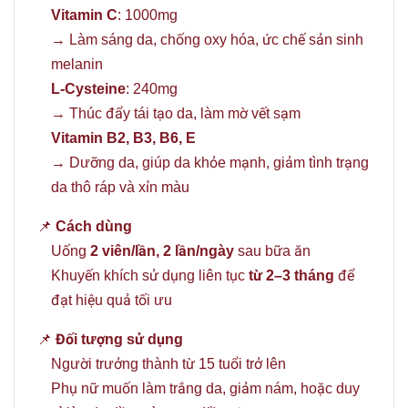
Vitamin C
: 1000mg
→ Làm sáng da, chống oxy hóa, ức chế sản sinh
melanin
L-Cysteine
: 240mg
→ Thúc đẩy tái tạo da, làm mờ vết sạm
Vitamin B2, B3, B6, E
→ Dưỡng da, giúp da khỏe mạnh, giảm tình trạng
da thô ráp và xỉn màu
📌
Cách dùng
Uống
2 viên/lần, 2 lần/ngày
sau bữa ăn
Khuyến khích sử dụng liên tục
từ 2–3 tháng
để
đạt hiệu quả tối ưu
📌
Đối tượng sử dụng
Người trưởng thành từ 15 tuổi trở lên
Phụ nữ muốn làm trắng da, giảm nám, hoặc duy