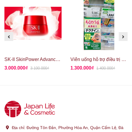
SK-II SkinPower Advanced Cream 80g
Viên uống hỗ trợ điều trị viêm xoang Kobayashi Chikunain 224 viên
3.000.000₫
1.300.000₫
3.100.000₫
1.400.000₫
Địa chỉ:
Đường Tôn Đản, Phường Hòa An, Quận Cẩm Lệ, Đà