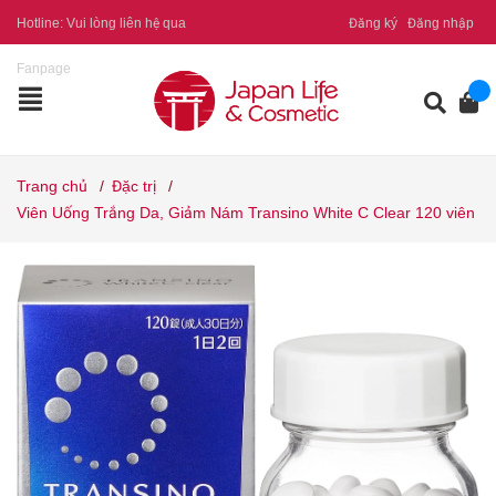
Hotline:
Vui lòng liên hệ qua
Đăng ký
Đăng nhập
Fanpage
Trang chủ
/
Đặc trị
/
Viên Uống Trắng Da, Giảm Nám Transino White C Clear 120 viên