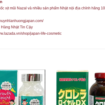
ín
uốc xịt mũi Nazal và nhiều sản phẩm Nhật nội địa chính hãng 
//huynhlanhuongjapan.com/
 Hàng Nhật Tin Cậy
ww.lazada.vn/shop/japan-life-cosmeti
c