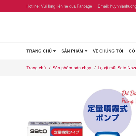
Hotline:
Vui lòng liên hệ qua Fanpage
Email:
huynhlanhuon
TRANG CHỦ
SẢN PHẨM
VỀ CHÚNG TÔI
CÓ
Trang chủ
/
Sản phẩm bán chạy
/
Lọ xịt mũi Sato Naz