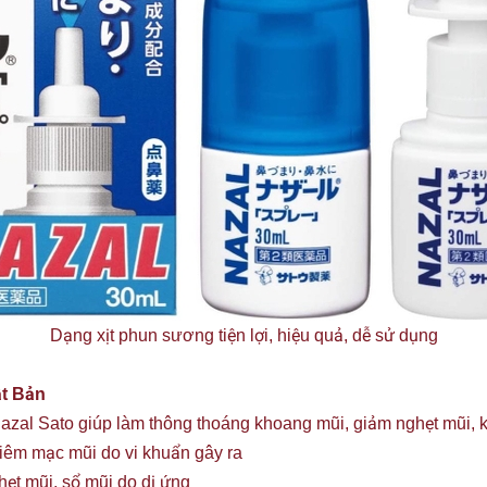
Dạng xịt phun sương tiện lợi, hiệu quả, dễ sử dụng
ật Bản
 Nazal Sato giúp làm thông thoáng khoang mũi, giảm nghẹt mũi, 
niêm mạc mũi do vi khuẩn gây ra
hẹt mũi, sổ mũi do dị ứng