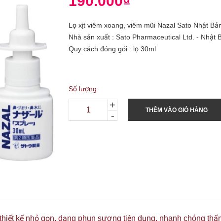
190.000₫
Lọ xịt viêm xoang, viêm mũi Nazal Sato Nhật Bả
Nhà sản xuất : Sato Pharmaceutical Ltd. - Nhật 
Quy cách đóng gói : lọ 30ml
Số lượng:
+
THÊM VÀO GIỎ HÀNG
-
thiết kế nhỏ gọn, dạng phun sương tiện dụng, nhanh chóng th