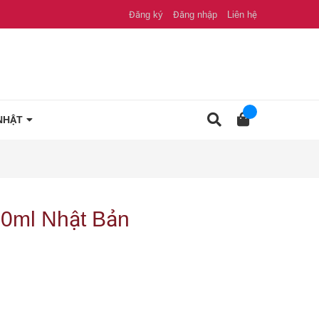
Đăng ký
Đăng nhập
Liên hệ
NHẬT
30ml Nhật Bản