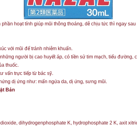
phần hoạt tính giúp mũi thông thoáng, dễ chịu tức thì ngay sau
p xúc với mũi để tránh nhiễm khuẩn.
những người bị cao huyết áp, có tiền sử tim mạch, tiểu đường, 
ủa thuốc.
ư vấn trực tiếp từ bác sỹ.
 chứng dị ứng như: mẩn ngứa da, dị ứng, sưng mũi.
hật Bản
on dioxide, dihydrogenphosphate K, hydrophosphate 2 K, axit xit