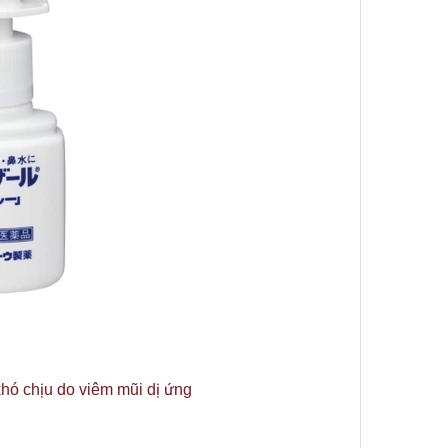
khó chịu do viêm mũi dị ứng