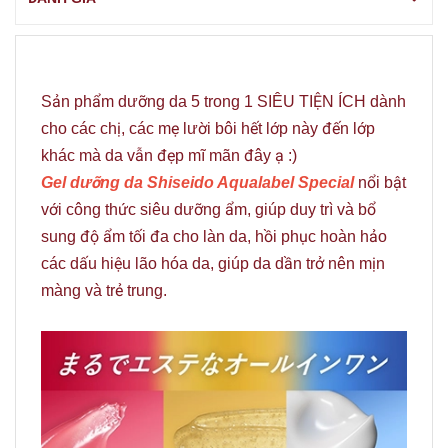
Sản phẩm dưỡng da 5 trong 1 SIÊU TIỆN ÍCH dành
cho các chị, các mẹ lười bôi hết lớp này đến lớp
khác mà da vẫn đẹp mĩ mãn đây ạ :)
Gel dưỡng da Shiseido Aqualabel Special
nổi bật
với công thức siêu dưỡng ẩm, giúp duy trì và bổ
sung độ ẩm tối đa cho làn da, hồi phục hoàn hảo
các dấu hiệu lão hóa da, giúp da dần trở nên mịn
màng và trẻ trung.