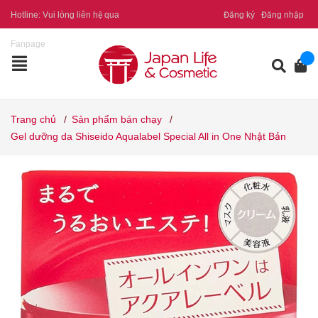
Hotline:
Vui lòng liên hệ qua
Đăng ký
Đăng nhập
Fanpage
Trang chủ
/
Sản phẩm bán chạy
/
Gel dưỡng da Shiseido Aqualabel Special All in One Nhật Bản