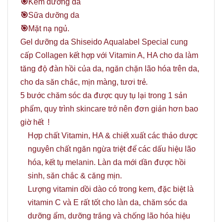
️🎯
Kem dưỡng da
️️🎯
Sữa dưỡng da
️🎯
Mặt nạ ngủ.
Gel dưỡng da Shiseido Aqualabel Special cung
cấp Collagen kết hợp với Vitamin A, HA cho da làm
tăng độ đàn hồi của da, ngăn chặn lão hóa trên da,
cho da săn chắc, mịn màng, tươi trẻ.
5 bước chăm sóc da được quy tụ lại trong 1 sản
phẩm, quy trình skincare trở nên đơn giản hơn bao
giờ hết !
Hợp chất Vitamin, HA & chiết xuất các thảo dược
nguyên chất ngăn ngừa triệt để các dấu hiệu lão
hóa, kết tụ melanin. Làn da mới dần được hồi
sinh, săn chắc & căng mịn.
Lượng vitamin dồi dào có trong kem, đặc biệt là
vitamin C và E rất tốt cho làn da, chăm sóc da
dưỡng ẩm, dưỡng trắng và chống lão hóa hiệu