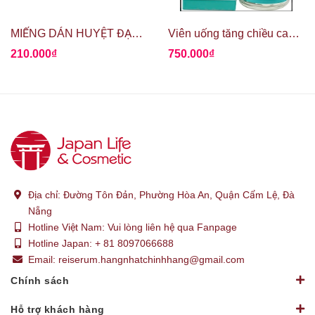
MIẾNG DÁN HUYỆT ĐẠO GIẢM ĐAU ROIHI TSUBOKO
Viên uống tăng chiều cao Growth Height Ex Plus
210.000₫
750.000₫
Địa chỉ:
Đường Tôn Đản, Phường Hòa An, Quận Cẩm Lệ, Đà
Nẵng
Hotline Việt Nam:
Vui lòng liên hệ qua Fanpage
Hotline Japan:
+ 81 8097066688
Email:
reiserum.hangnhatchinhhang@gmail.com
Chính sách
Hỗ trợ khách hàng