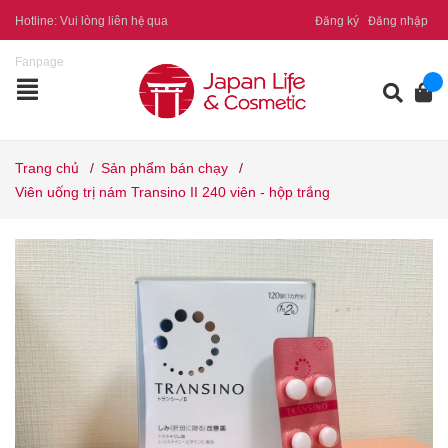
Hotline:
Vui lòng liên hệ qua
Đăng ký
Đăng nhập
Fanpage
Trang chủ
/
Sản phẩm bán chạy
/
Viên uống trị nám Transino II 240 viên - hộp trắng