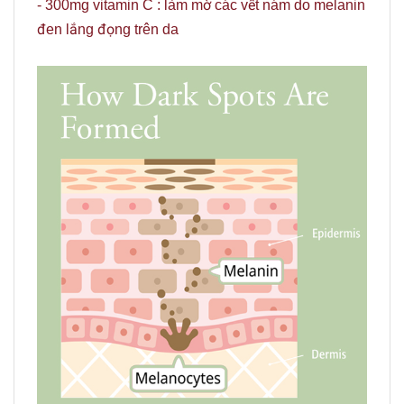
- 300mg vitamin C : làm mờ các vết nám do melanin
đen lắng đọng trên da