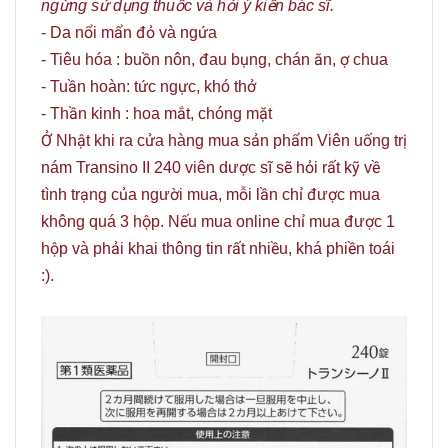
ngừng sử dụng thuốc và hỏi ý kiến bác sĩ.
- Da nổi mẩn đỏ và ngứa
- Tiêu hóa : buồn nôn, đau bụng, chán ăn, ợ chua
- Tuần hoàn: tức ngực, khó thở
- Thần kinh : hoa mắt, chóng mặt
Ở Nhật khi ra cửa hàng mua sản phẩm Viên uống trị
nám Transino II 240 viên dược sĩ sẽ hỏi rất kỹ về
tình trạng của người mua, mỗi lần chỉ được mua
không quá 3 hộp. Nếu mua online chỉ mua được 1
hộp và phải khai thông tin rất nhiều, khá phiền toái
:).