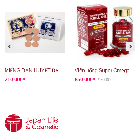
MIẾNG DÁN HUYỆT ĐẠO GIẢM ĐAU ROIHI TSUBOKO
Viên uống Super Omega 3 Krill Oil 60 viên - Dầu nhuyễn thể Nam Cực Krill Oil
210.000₫
850.000₫
950.000₫