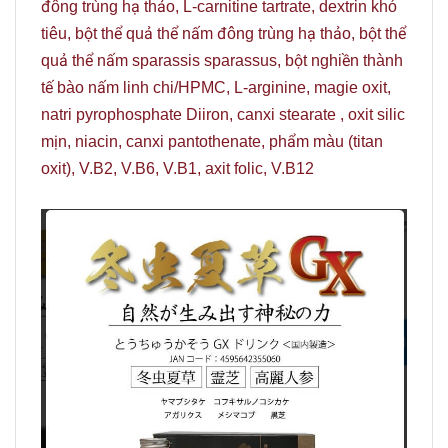
đông trùng hạ thảo, L-carnitine tartrate, dextrin khó
tiêu, bột thể quả thể nấm đông trùng hạ thảo, bột thể
quả thể nấm sparassis sparassus, bột nghiền thành
tế bào nấm linh chi/HPMC, L-arginine, magie oxit,
natri pyrophosphate Diiron, canxi stearate , oxit silic
mịn, niacin, canxi pantothenate, phẩm màu (titan
oxit), V.B2, V.B6, V.B1, axit folic, V.B12