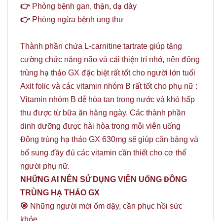
👉
Phòng bệnh gan, thận, dạ dày
👉
Phòng ngừa bệnh ung thư
Thành phần chứa L-carnitine tartrate giúp tăng
cường chức năng não và cải thiện trí nhớ, nên đông
trùng hạ thảo GX đặc biệt rất tốt cho người lớn tuổi
Axit folic và các vitamin nhóm B rất tốt cho phụ nữ :
Vitamin nhóm B dễ hòa tan trong nước và khó hấp
thu được từ bữa ăn hằng ngày. Các thành phần
dinh dưỡng được hài hòa trong mỗi viên uống
Đông trùng hạ thảo GX 630mg sẽ giúp cân bằng và
bổ sung đầy đủ các vitamin cần thiết cho cơ thể
người phụ nữ.
NHỮNG AI NÊN SỬ DỤNG VIÊN UỐNG ĐÔNG
TRÙNG HẠ THẢO GX
️🎯
Những người mới ốm dậy, cần phục hồi sức
khỏe.