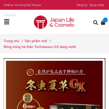
Hotline:
Vui lòng liên hệ qua
Đăng ký
Đăng nhập
Fanpage
Trang chủ
/
Sản phẩm mới
/
Đông trùng hạ thảo Tochukasou GX dạng nước