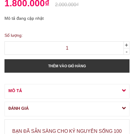
1.800.000₫
2.000.000₫
Mô tả đang cập nhật
Số lượng:
+
-
THÊM VÀO GIỎ HÀNG
MÔ TẢ
ĐÁNH GIÁ
BẠN ĐÃ SẴN SÀNG CHO KỶ NGUYÊN SỐNG 100