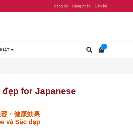
Đăng ký
Đăng nhập
Liên hệ
NHẬT
c đẹp for Japanese
美容・健康効果
ỏe và Sắc đẹp