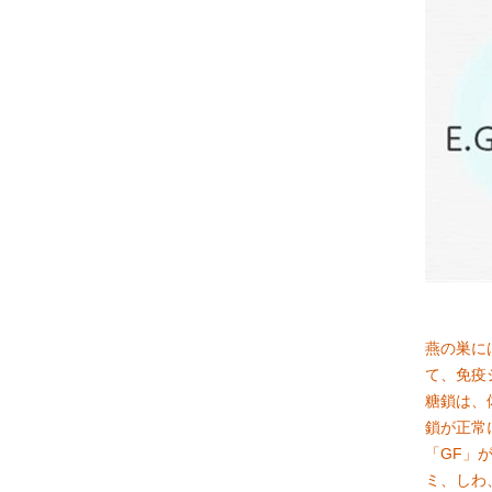
燕の巣に
て、免疫
糖鎖は、
鎖が正常
「GF」
ミ、しわ