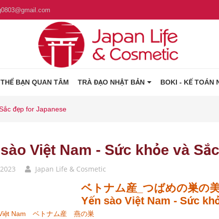
g0803@gmail.com
 THỂ BẠN QUAN TÂM
TRÀ ĐẠO NHẬT BẢN
BOKI - KẾ TOÁN 
 Sắc đẹp for Japanese
sào Việt Nam - Sức khỏe và Sắ
/2023
Japan Life & Cosmetic
ベトナム産_つばめの巣の
Yến sào Việt Nam - Sức kh
o Việt Nam ベトナム産 燕の巣