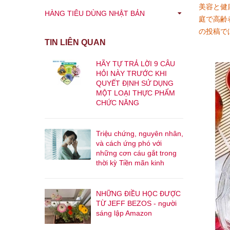
美容と健
HÀNG TIÊU DÙNG NHẬT BẢN
庭で高齢
の投稿で
TIN LIÊN QUAN
HÃY TỰ TRẢ LỜI 9 CÂU
HỎI NÀY TRƯỚC KHI
QUYẾT ĐỊNH SỬ DỤNG
MỘT LOẠI THỰC PHẨM
CHỨC NĂNG
Triệu chứng, nguyên nhân,
và cách ứng phó với
những cơn cáu gắt trong
thời kỳ Tiền mãn kinh
NHỮNG ĐIỀU HỌC ĐƯỢC
TỪ JEFF BEZOS - người
sáng lập Amazon