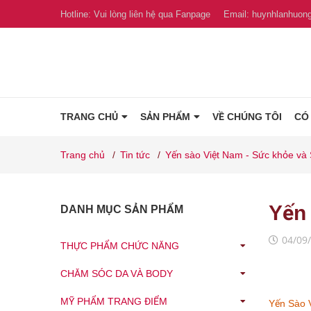
Hotline:
Vui lòng liên hệ qua Fanpage
Email:
huynhlanhuon
TRANG CHỦ
SẢN PHẨM
VỀ CHÚNG TÔI
CÓ
Trang chủ
/
Tin tức
/
Yến sào Việt Nam - Sức khỏe và
Yến 
DANH MỤC SẢN PHẨM
04/09
THỰC PHẨM CHỨC NĂNG
CHĂM SÓC DA VÀ BODY
MỸ PHẨM TRANG ĐIỂM
Yến Sà