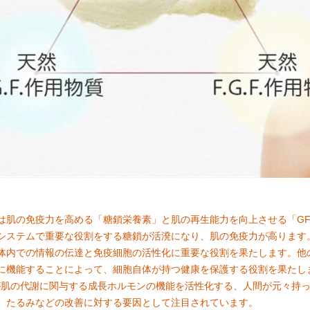
は肌の免疫力を高める「糖鎖栄養素」と肌の再生能力を向上させる「G
システムで重要な役割をする糖鎖が活溌になり、肌の免疫力が高ります
体内での情報の伝達と免疫細胞の活性化に重要な役割を果たします。他
に機能することによって、細胞自体が持つ健康を保護する役割を果たし
が肌の代謝に関与する成長ホルモンの機能を活性化する、人間が元々持
、たるみなどの改善に対する要因として注目されています。