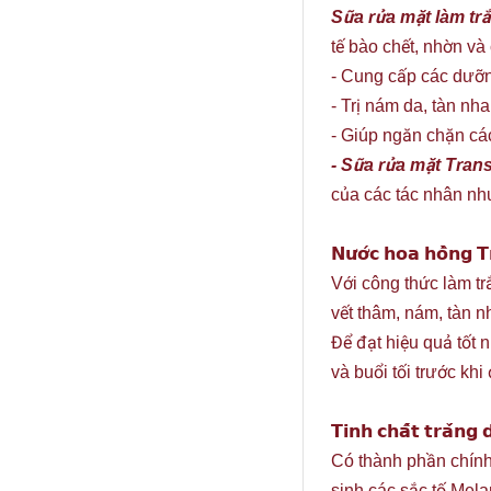
Sữa rửa mặt làm tr
tế bào chết, nhờn và
- Cung cấp các dưỡn
- Trị nám da, tàn n
- Giúp ngăn chặn các
- Sữa rửa mặt Tran
của các tác nhân nh
𝗡𝘂̛𝗼̛́𝗰 𝗵𝗼𝗮 𝗵𝗼̂̀𝗻𝗴 
Với công thức làm tr
vết thâm, nám, tàn n
Để đạt hiệu quả tốt
và buổi tối trước khi
𝗧𝗶𝗻𝗵 𝗰𝗵𝗮̂́𝘁 𝘁𝗿𝗮̆́𝗻
Có thành phần chính 
sinh các sắc tố Mela