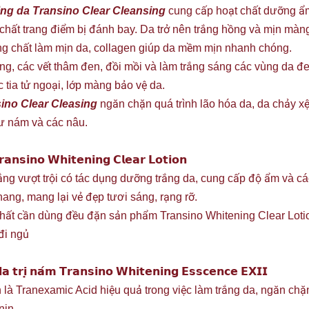
ắng da Transino Clear Cleansing
cung cấp hoạt chất dưỡng ẩm
 chất trang điểm bị đánh bay. Da trở nên trắng hồng và mịn màn
g chất làm mịn da, collagen giúp da mềm mịn nhanh chóng.
hang, các vết thâm đen, đồi mồi và làm trắng sáng các vùng da
 tia tử ngoại, lớp màng bảo vệ da.
sino Clear Cleasing
ngăn chặn quá trình lão hóa da, da chảy xệ,
ư nám và các nâu.
𝗿𝗮𝗻𝘀𝗶𝗻𝗼 𝗪𝗵𝗶𝘁𝗲𝗻𝗶𝗻𝗴 𝗖𝗹𝗲𝗮𝗿 𝗟𝗼𝘁𝗶𝗼𝗻
ắng vượt trội có tác dụng dưỡng trắng da, cung cấp độ ẩm và các
hang, mang lại vẻ đẹp tươi sáng, rạng rỡ.
 nhất cần dùng đều đặn sản phẩm Transino Whitening Clear Lotio
 đi ngủ
 𝗱𝗮 𝘁𝗿𝗶̣ 𝗻𝗮́𝗺 𝗧𝗿𝗮𝗻𝘀𝗶𝗻𝗼 𝗪𝗵𝗶𝘁𝗲𝗻𝗶𝗻𝗴 𝗘𝘀𝘀𝗰𝗲𝗻𝗰𝗲 𝗘𝗫𝗜𝗜
là Tranexamic Acid hiệu quả trong việc làm trắng da, ngăn chặn
nin