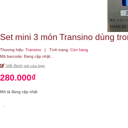
Set mini 3 món Transino dùng tr
Thương hiệu:
Transino
|
Tình trạng:
Còn hàng
Mã barcode:
Đang cập nhật...
Viết đánh giá của bạn
280.000₫
Mô tả đang cập nhật
Số lượng:
+
THÊM VÀO GIỎ HÀNG
-