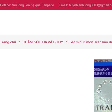
Hotline:
Vui lòng liên hệ qua Fanpage
Email:
huynhlanhuong0803@gmail.
Trang chủ
/
CHĂM SÓC DA VÀ BODY
/
Set mini 3 món Transino d