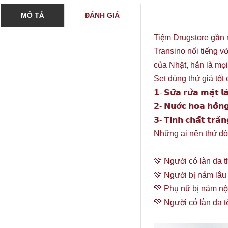
MÔ TẢ
ĐÁNH GIÁ
Tiệm Drugstore gần 
Transino nổi tiếng v
của Nhật, hẳn là mọi
Set dùng thử giá tốt 
𝟭- 𝗦𝘂̛̃𝗮 𝗿𝘂̛̉𝗮 𝗺𝗮̣̆𝘁 
𝟮- 𝗡𝘂̛𝗼̛́𝗰 𝗵𝗼𝗮 𝗵𝗼̂̀
𝟯- 𝗧𝗶𝗻𝗵 𝗰𝗵𝗮̂́𝘁 𝘁𝗿𝗮̆
Những ai nên thử dò
💚 Người có làn da
💚 Người bị nám lâu
💚 Phụ nữ bị nám nội
💚 Người có làn da t