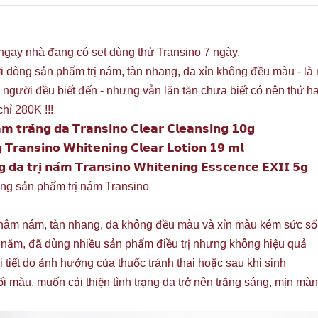
ngay nhà đang có set dùng thử Transino 7 ngày.
ới dòng sản phẩm trị nám, tàn nhang, da xỉn không đều màu - là m
 người đều biết đến - nhưng vẫn lăn tăn chưa biết có nên thử h
chỉ 280K !!!
𝗹𝗮̀𝗺 𝘁𝗿𝗮̆́𝗻𝗴 𝗱𝗮 𝗧𝗿𝗮𝗻𝘀𝗶𝗻𝗼 𝗖𝗹𝗲𝗮𝗿 𝗖𝗹𝗲𝗮𝗻𝘀𝗶𝗻𝗴 𝟭𝟬𝗴
𝗴 𝗧𝗿𝗮𝗻𝘀𝗶𝗻𝗼 𝗪𝗵𝗶𝘁𝗲𝗻𝗶𝗻𝗴 𝗖𝗹𝗲𝗮𝗿 𝗟𝗼𝘁𝗶𝗼𝗻 𝟭𝟵 𝗺𝗹
́𝗻𝗴 𝗱𝗮 𝘁𝗿𝗶̣ 𝗻𝗮́𝗺 𝗧𝗿𝗮𝗻𝘀𝗶𝗻𝗼 𝗪𝗵𝗶𝘁𝗲𝗻𝗶𝗻𝗴 𝗘𝘀𝘀𝗰𝗲𝗻𝗰𝗲 𝗘𝗫𝗜𝗜 𝟱𝗴
ng sản phẩm trị nám Transino
 thâm nám, tàn nhang, da không đều màu và xỉn màu kém sức s
 năm, đã dùng nhiều sản phẩm điều trị nhưng không hiệu quả
 tiết do ảnh hưởng của thuốc tránh thai hoặc sau khi sinh
ối màu, muốn cải thiện tình trạng da trở nên trắng sáng, mịn m