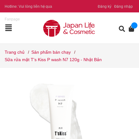
Hotline:
Vui lòng liên hệ qua
Đăng ký
Đăng nhập
Fanpage
Trang chủ
/
Sản phẩm bán chạy
/
Sữa rửa mặt T's Kiss P wash N7 120g - Nhật Bản