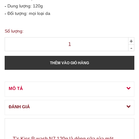
-
Dung lượng: 120g
-
Đối tượng: mọi loại da
Số lượng:
+
-
THÊM VÀO GIỎ HÀNG
MÔ TẢ
ĐÁNH GIÁ
T's Kiss P wash N7 120g là dòng sữa rửa mặt