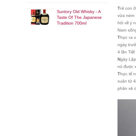
T
rẻ con ở
Suntory Old Whisky - A
vừa ném 
Taste Of The Japanese
hỏi về ý 
Tradition 700ml
Nam sống 
T
hực ra v
ngày trư
4 lần Tiế
N
gày Lập
nó được x
T
hực tế 
xuân từ 4
phân xê 