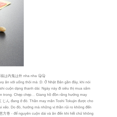
 豆まき、福は内鬼は外 nha nha 🤐🤐
ục vụ ăn với uống thôi mà :D. Ở Nhật Bản gần đây, khi nói
i cuộn dạng thanh dài. Ngày này đi siêu thị mua sắm
 bên trong. Chẹp chẹp… Giang hồ đồn rằng hướng may
とくじん đang ở đó. Thần may mắn Toshi Tokujin được cho
xui xẻo. Do đó, hướng mà những vị thần rủi ro không đến
方巻 - để nguyên cuộn dài và ăn đến khi hết chứ không