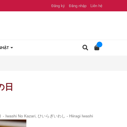
Đăng ký
Đăng nhập
Liên hệ
NHẬT
分の日
 Iwashi No Kazari, ひいらぎいわし - Hiiragi Iwashi