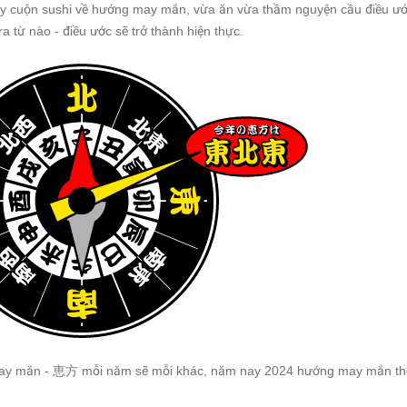
ay cuộn sushi về hướng may mắn, vừa ăn vừa thầm nguyện cầu điều ướ
ra từ nào - điều ước sẽ trở thành hiện thực.
ay mắn - 恵方 mỗi năm sẽ mỗi khác, năm nay 2024 hướng may mắn t