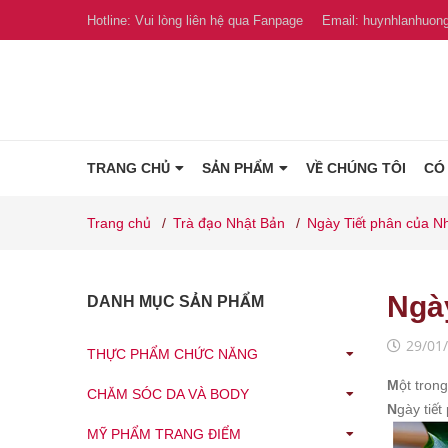
Hotline:
Vui lòng liên hệ qua Fanpage
Email:
huynhlanhuon
TRANG CHỦ
SẢN PHẨM
VỀ CHÚNG TÔI
CÓ
Trang chủ
/
Trà đạo Nhật Bản
/
Ngày Tiết phân của
Ngà
DANH MỤC SẢN PHẨM
29/01
THỰC PHẨM CHỨC NĂNG
M
ột tron
CHĂM SÓC DA VÀ BODY
N
gày ti
MỸ PHẨM TRANG ĐIỂM