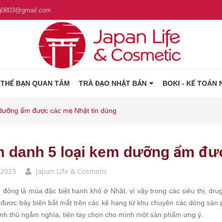
g0803@gmail.com
 THỂ BẠN QUAN TÂM
TRÀ ĐẠO NHẬT BẢN
BOKI - KẾ TOÁN 
 dưỡng ẩm được các mẹ Nhật tin dùng
m danh 5 loại kem dưỡng ẩm đượ
/2023
Japan Life & Cosmetic
 đông là mùa đặc biệt hanh khô ở Nhật, vì vậy trong các siêu thị, 
được bày biện bắt mắt trên các kệ hang từ khu chuyên các dòng sản p
anh thủ ngắm nghía, tiện tay chọn cho mình một sản phẩm ưng ý.