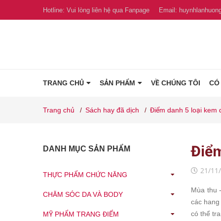
Hotline:
Vui lòng liên hệ qua Fanpage
Email:
huynhlanhuon
TRANG CHỦ
SẢN PHẨM
VỀ CHÚNG TÔI
CÓ
Trang chủ
/
Sách hay đã dịch
/
Điểm danh 5 loại kem
Điể
DANH MỤC SẢN PHẨM
21/11
THỰC PHẨM CHỨC NĂNG
Mùa thu -
CHĂM SÓC DA VÀ BODY
các hang 
có thể tr
MỸ PHẨM TRANG ĐIỂM