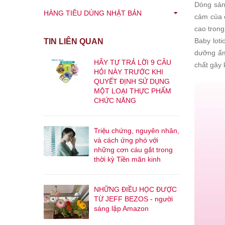
Dòng sản
HÀNG TIÊU DÙNG NHẬT BẢN
cảm của e
cao tron
Baby lot
TIN LIÊN QUAN
dưỡng ẩm
HÃY TỰ TRẢ LỜI 9 CÂU
chất gây 
HỎI NÀY TRƯỚC KHI
QUYẾT ĐỊNH SỬ DỤNG
MỘT LOẠI THỰC PHẨM
CHỨC NĂNG
Triệu chứng, nguyên nhân,
và cách ứng phó với
những cơn cáu gắt trong
thời kỳ Tiền mãn kinh
NHỮNG ĐIỀU HỌC ĐƯỢC
TỪ JEFF BEZOS - người
sáng lập Amazon