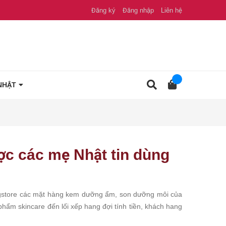
Đăng ký
Đăng nhập
Liên hệ
NHẬT
c các mẹ Nhật tin dùng
drugstore các mặt hàng kem dưỡng ẩm, son dưỡng môi của
hẩm skincare đến lối xếp hang đợi tính tiền, khách hang