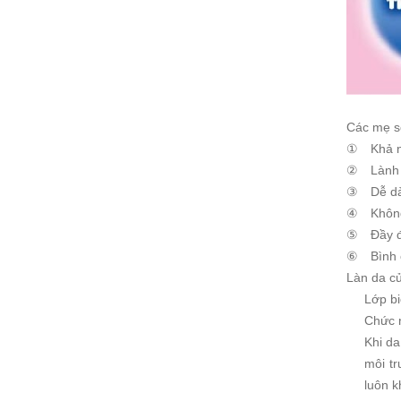
Các mẹ sẽ
①
Khả 
②
Lành 
③
Dễ dà
④
Khôn
⑤
Đầy 
⑥
Bình 
Làn da củ
Lớp bi
Chức n
Khi da
môi t
luôn k