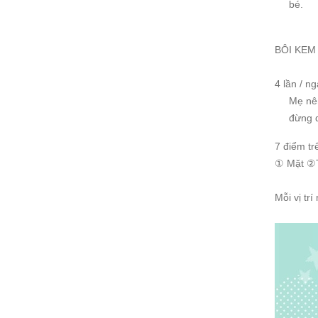
bé.
BÔI KEM
4 lần / ng
Mẹ nên
đừng 
7 điểm t
① Mặt ②
Mỗi vị tr