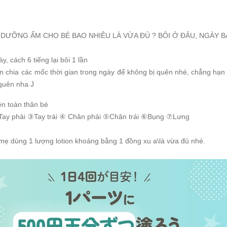
 DƯỠNG ẨM CHO BÉ BAO NHIÊU LÀ VỪA ĐỦ ? BÔI Ở ĐÂU, NGÀY B
ày, cách 6 tiếng lại bôi 1 lần
 chia các mốc thời gian trong ngày để không bị quên nhé, chẳng hạn :
quên nha J
rên toàn thân bé
Tay phải
③
Tay trái
④
Chân phải
⑤
Chân trái
⑥
Bụng ⑦Lưng
í mẹ dùng 1 lượng lotion khoảng bằng 1 đồng xu a\là vừa đủ nhé.