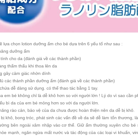
 lựa chọn lotion dưỡng ẩm cho bé dựa trên 6 yếu tố như sau :
năng dưỡng ẩm
tính cho da (đánh giá về các thành phần)
ng thẩm thấu khi thoa lên da
g gây cảm giác nhờn dính
đủ các thành phần dưỡng ẩm (đánh giá về các thành phần)
chứa dễ dàng sử dụng. có thể thao tác bằng 1 tay.
a em bé không chỉ là dễ khô hơn so với người lớn ! Lý do vì sao cần
ểu bì da của em bé mỏng hơn so với da người lớn.
ăng rào cản, bảo vệ của da chưa được hoàn thiện nên da dễ bị khô.
 bị khô, bong tróc, phát sinh các vấn đề về da sẽ dễ làm tổn thương, 
rường bên ngoài xâm nhập vào cơ thể. Giữ ẩm thường xuyên cho bé 
hỏe mạnh, ngăn ngừa mất nước và tác động của các loại vi khuẩn, vir