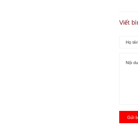
Viết b
Gửi b