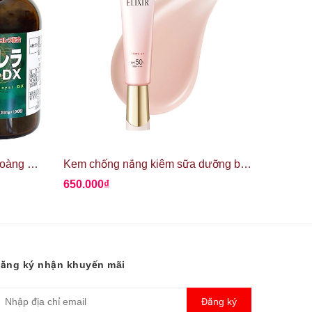
Tảo lục Chlorella Royal DX hoàng gia Nhật Bản
Kem chống nắng kiêm sữa dưỡng ban ngày Elixir Day Care Revolution Tone Up SPF50+
650.000₫
600.00
ăng ký nhận khuyến mãi
Đăng ký