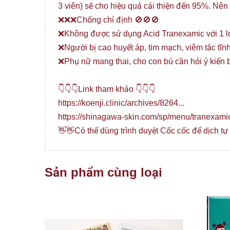
3 viên) sẽ cho hiệu quả cải thiện đến 95%. Nên 
❌❌❌Chống chỉ định 🚫🚫🚫
❌Không được sử dụng Acid Tranexamic với 1 lo
❌Người bị cao huyết áp, tim mạch, viêm tắc 
❌Phụ nữ mang thai, cho con bú cần hỏi ý kiến b
👇👇👇Link tham khảo 👇👇👇
https://koenji.clinic/archives/8264...
https://shinagawa-skin.com/sp/menu/tranexamic/
👋👋Có thể dùng trình duyệt Cốc cốc để dịch tự
Sản phẩm cùng loại