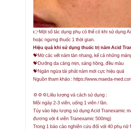
👉Một số tác dụng phụ có thể có khi sử dụng A
hoặc ngưng thuốc 1 thời gian.
Hiệu quả khi sử dụng thuốc trị nám Acid Tr
💝Mờ các vết nám tàn nhang, kể cả những mản
💝Dưỡng da căng mịn, sáng hồng, đều màu
💝Ngăn ngừa tái phát nám mới cực hiệu quả
Nguồn tham khảo : https://www.maeda-med.c
💢💢💢Liều lượng và cách sử dụng :
Mỗi ngày 2-3 viên, uống 1 viên / lần.
Tùy vào liệu lượng sử dụng Acid Tranexamic m
đương với 4 viên Tranexamic 500mg)
Trong 1 báo cáo nghiên cứu đối với 40 phụ nữ