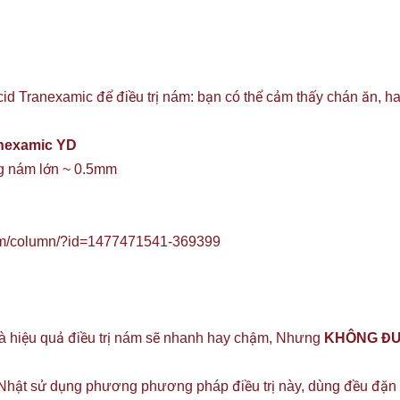
cid Tranexamic để điều trị nám: bạn có thể cảm thấy chán ăn, h
anexamic YD
g nám lớn ~ 0.5mm
om/column/?id=1477471541-369399
à hiệu quả điều trị nám sẽ nhanh hay chậm, Nhưng
KHÔNG Đ
 Nhật sử dụng phương phương pháp điều trị này, dùng đều đặn h