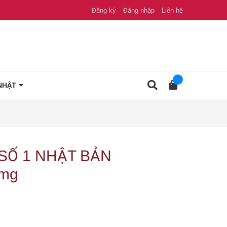
Đăng ký
Đăng nhập
Liên hệ
NHẬT
SỐ 1 NHẬT BẢN
mg