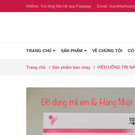
Hotline:
Vui lòng liên hệ qua Fanpage
Email:
huynhlanhuon
TRANG CHỦ
SẢN PHẨM
VỀ CHÚNG TÔI
CÓ
Trang chủ
/
Sản phẩm bán chạy
/
VIÊN UỐNG TRỊ N