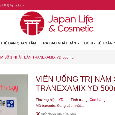
g0803@gmail.com
 THỂ BẠN QUAN TÂM
TRÀ ĐẠO NHẬT BẢN
BOKI - KẾ TOÁN 
ÁM SỐ 1 NHẬT BẢN TRANEXAMIX YD 500mg
VIÊN UỐNG TRỊ NÁM 
TRANEXAMIX YD 500
Thương hiệu:
YD
|
Tình trạng:
Còn hàng
Mã barcode:
Đang cập nhật...
Viết đánh giá của bạn