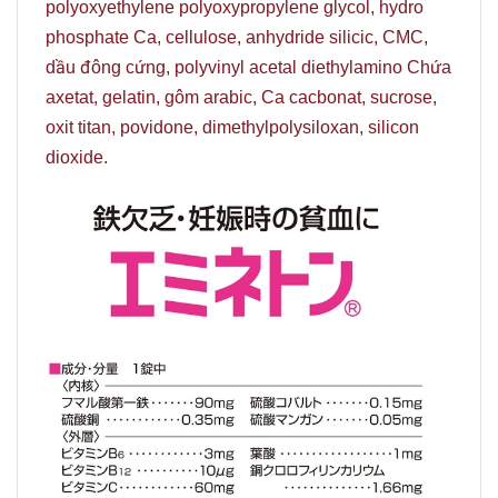
polyoxyethylene polyoxypropylene glycol, hydro
phosphate Ca, cellulose, anhydride silicic, CMC,
dầu đông cứng, polyvinyl acetal diethylamino Chứa
axetat, gelatin, gôm arabic, Ca cacbonat, sucrose,
oxit titan, povidone, dimethylpolysiloxan, silicon
dioxide.