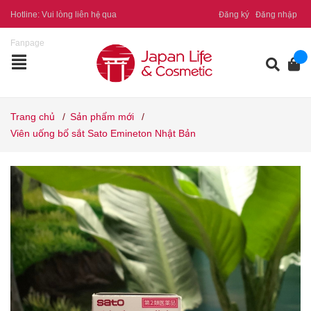
Hotline:
Vui lòng liên hệ qua
Đăng ký
Đăng nhập
Fanpage
Trang chủ
/
Sản phẩm mới
/
Viên uống bổ sắt Sato Emineton Nhật Bản