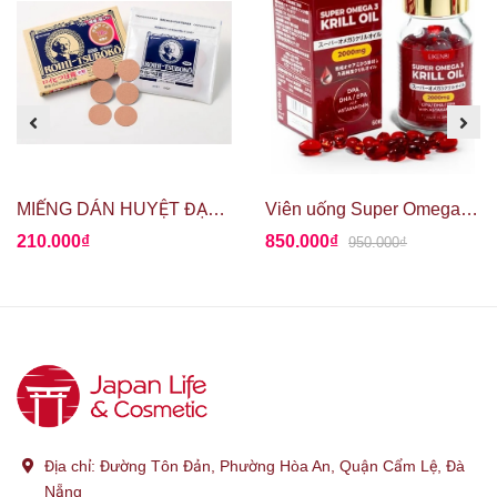
MIẾNG DÁN HUYỆT ĐẠO GIẢM ĐAU ROIHI TSUBOKO
Viên uống Super Omega 3 Krill Oil 60 viên - Dầu nhuyễn thể Nam Cực Krill Oil
210.000₫
850.000₫
950.000₫
Địa chỉ:
Đường Tôn Đản, Phường Hòa An, Quận Cẩm Lệ, Đà
Nẵng