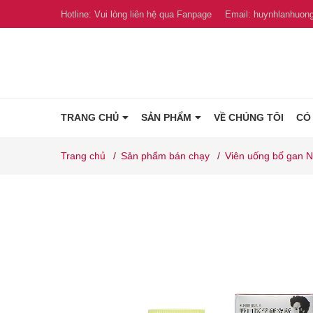
Hotline:
Vui lòng liên hệ qua Fanpage
Email:
huynhlanhuon
TRANG CHỦ
SẢN PHẨM
VỀ CHÚNG TÔI
CÓ
Trang chủ
/
Sản phẩm bán chạy
/
Viên uống bổ gan N