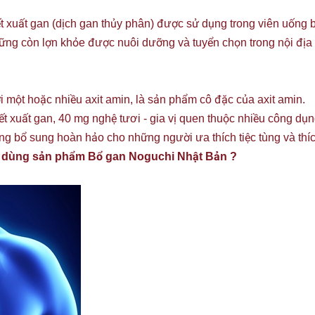
t xuất gan (dịch gan thủy phân) được sử dụng trong viên uốn
hững còn lợn khỏe được nuôi dưỡng và tuyển chọn trong nội đị
 một hoặc nhiều axit amin, là sản phẩm cô đặc của axit amin.
ết xuất gan, 40 mg nghệ tươi - gia vị quen thuộc nhiều công d
g bổ sung hoàn hảo cho những người ưa thích tiệc tùng và thí
khi dùng sản phẩm Bổ gan Noguchi Nhật Bản ?