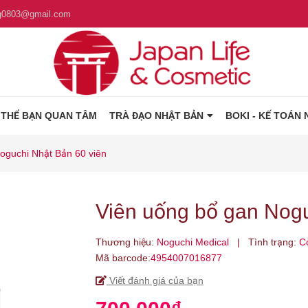
g0803@gmail.com
 THỂ BẠN QUAN TÂM
TRÀ ĐẠO NHẬT BẢN
BOKI - KẾ TOÁN 
oguchi Nhật Bản 60 viên
Viên uống bổ gan Nogu
Thương hiệu:
Noguchi Medical
|
Tình trạng:
C
Mã barcode:
4954007016877
Viết đánh giá của bạn