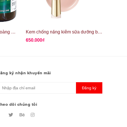
Tảo lục Chlorella Royal DX hoàng gia Nhật Bản
Kem chống nắng kiêm sữa dưỡng ban ngày Elixir Day Care Revolution Tone Up SPF50+
650.000₫
600.00
ăng ký nhận khuyến mãi
Đăng ký
heo dõi chúng tôi