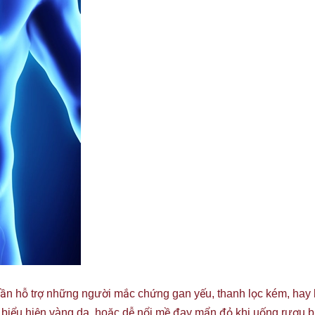
ần hỗ trợ những người mắc chứng gan yếu, thanh lọc kém, hay b
iểu hiện vàng da, hoặc dễ nổi mề đay mẩn đỏ khi uống rượu bia