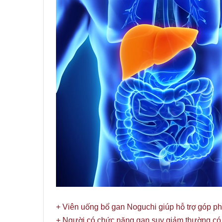
+ Viên uống bổ gan Noguchi giúp hỗ trợ góp ph
+ Người có chức năng gan suy giảm thường có b