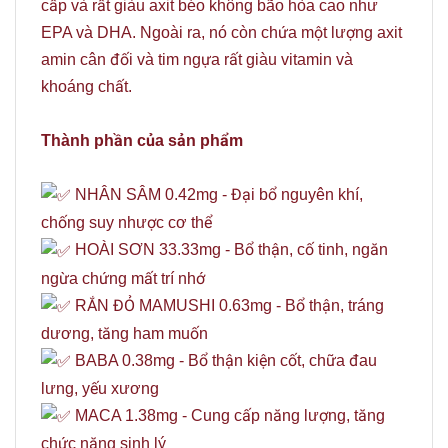
cấp và rất giàu axit béo không bão hòa cao như
EPA và DHA.
Ngoài ra, nó còn chứa một lượng axit
amin cân đối và tim ngựa rất giàu vitamin và
khoáng chất.
Thành phần của sản phẩm
NHÂN SÂM 0.42mg - Đại bổ nguyên khí,
chống suy nhược cơ thể
HOÀI SƠN 33.33mg - Bổ thận, cố tinh, ngăn
ngừa chứng mất trí nhớ
RẮN ĐỎ MAMUSHI 0.63mg - Bổ thận, tráng
dương, tăng ham muốn
BABA 0.38mg - Bổ thận kiện cốt, chữa đau
lưng, yếu xương
MACA 1.38mg - Cung cấp năng lượng, tăng
chức năng sinh lý