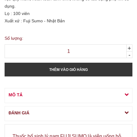
dụng.
Lọ : 100 viên
Xuất xứ : Fuji Sumo - Nhật Bản
Số lượng:
+
-
THÊM VÀO GIỎ HÀNG
MÔ TẢ
ĐÁNH GIÁ
Thuốc bổ sinh lý nam FUJI SUMO là viên uống hỗ