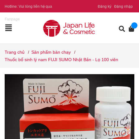
Hotline:
Vui lòng liên hệ qua
Đăng ký
Đăng nhập
Fanpage
Trang chủ
/
Sản phẩm bán chạy
/
Thuốc bổ sinh lý nam FUJI SUMO Nhật Bản - Lọ 100 viên