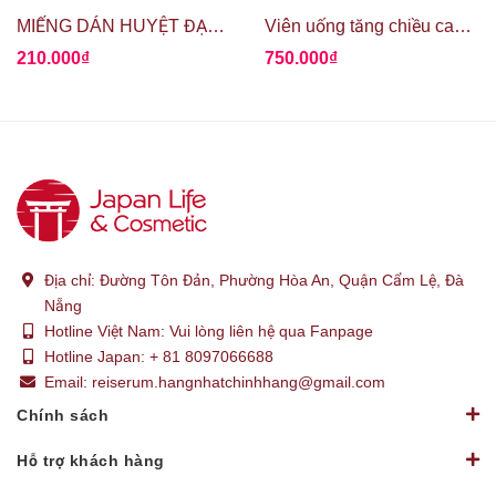
MIẾNG DÁN HUYỆT ĐẠO GIẢM ĐAU ROIHI TSUBOKO
Viên uống tăng chiều cao Growth Height Ex Plus
210.000₫
750.000₫
Địa chỉ:
Đường Tôn Đản, Phường Hòa An, Quận Cẩm Lệ, Đà
Nẵng
Hotline Việt Nam:
Vui lòng liên hệ qua Fanpage
Hotline Japan:
+ 81 8097066688
Email:
reiserum.hangnhatchinhhang@gmail.com
Chính sách
Hỗ trợ khách hàng