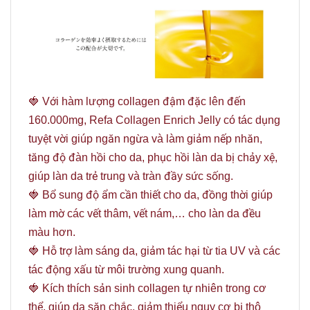
🍓 Với hàm lượng collagen đậm đặc lên đến
160.000mg, Refa Collagen Enrich Jelly có tác dụng
tuyệt vời giúp ngăn ngừa và làm giảm nếp nhăn,
tăng độ đàn hồi cho da, phục hồi làn da bị chảy xệ,
giúp làn da trẻ trung và tràn đầy sức sống.
🍓 Bổ sung độ ẩm cần thiết cho da, đồng thời giúp
làm mờ các vết thâm, vết nám,… cho làn da đều
màu hơn.
🍓 Hỗ trợ làm sáng da, giảm tác hại từ tia UV và các
tác động xấu từ môi trường xung quanh.
🍓 Kích thích sản sinh collagen tự nhiên trong cơ
thể, giúp da săn chắc, giảm thiểu nguy cơ bị thô