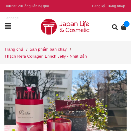
Hotline:
Vui lòng liên hệ qua
Đăng ký
Đăng nhập
Fanpage
Trang chủ
/
Sản phẩm bán chạy
/
Thạch Refa Collagen Enrich Jelly - Nhật Bản