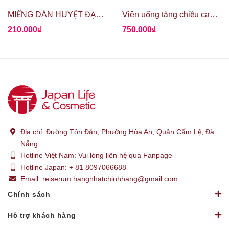
MIẾNG DÁN HUYỆT ĐẠO GIẢM ĐAU ROIHI TSUBOKO
Viên uống tăng chiều cao Growth Height Ex Plus
210.000₫
750.000₫
Địa chỉ:
Đường Tôn Đản, Phường Hòa An, Quận Cẩm Lệ, Đà
Nẵng
Hotline Việt Nam:
Vui lòng liên hệ qua Fanpage
Hotline Japan:
+ 81 8097066688
Email:
reiserum.hangnhatchinhhang@gmail.com
Chính sách
Hỗ trợ khách hàng