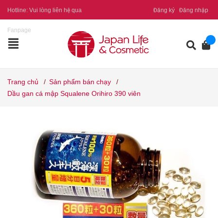
Hotline:
Vui lòng liên hệ qua
Đăng ký
Đăng nhập
Fanpage
Trang chủ
/
Sản phẩm bán chạy
/
Dầu gan cá mập Squalene Orihiro 390 viên