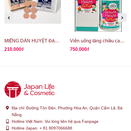
MIẾNG DÁN HUYỆT ĐẠO GIẢM ĐAU ROIHI TSUBOKO
Viên uống tăng chiều cao Growth Height Ex Plus
210.000₫
750.000₫
Địa chỉ:
Đường Tôn Đản, Phường Hòa An, Quận Cẩm Lệ, Đà
Nẵng
Hotline Việt Nam:
Vui lòng liên hệ qua Fanpage
Hotline Japan:
+ 81 8097066688