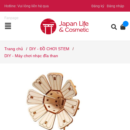
Hotline:
Vui lòng liên hệ qua
Đăng ký
Đăng nhập
Fanpage
Trang chủ
/
DIY - ĐỒ CHƠI STEM
/
DIY - Máy chơi nhạc đĩa than