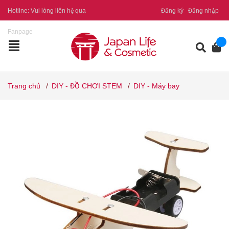
Hotline:
Vui lòng liên hệ qua
Đăng ký
Đăng nhập
Fanpage
Trang chủ
/
DIY - ĐỒ CHƠI STEM
/
DIY - Máy bay