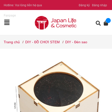
Hotline:
Vui lòng liên hệ qua
Đăng ký
Đăng nhập
Fanpage
Trang chủ
/
DIY - ĐỒ CHƠI STEM
/
DIY - Đèn sao