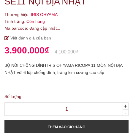
SE11 NỘI ĐỊA NHẬT
Thương hiệu:
IRIS OHYAMA
Tình trạng:
Còn hàng
Mã barcode:
Đang cập nhật...
Viết đánh giá của bạn
3.900.000₫
4.100.000₫
BỘ NỒI CHỐNG DÍNH IRIS OHYAMA RICOPA 11 MÓN NỘI ĐỊA
NHẬT với 6 lớp chống dính, tráng kim cương cao cấp
Số lượng:
+
-
THÊM VÀO GIỎ HÀNG