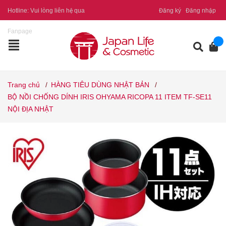
Hotline:
Vui lòng liên hệ qua
Đăng ký
Đăng nhập
Fanpage
Trang chủ
/
HÀNG TIÊU DÙNG NHẬT BẢN
/
BỘ NỒI CHỐNG DÍNH IRIS OHYAMA RICOPA 11 ITEM TF-SE11
NỘI ĐỊA NHẬT