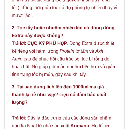
tóc), đồng thời giúp tóc có độ phồng tự nhiên thay vì
mượt "ảo".
2. Tóc tẩy hoặc nhuộm nhiều lần có dùng dòng
Extra này được không?
Trả lời:
CỰC KỲ PHÙ HỢP
. Dòng Extra được thiết
kế riêng với hàm lượng
Protein tơ tằm
và
Axit
Amin
cao để phục hồi cấu trúc sợi tóc bị rỗng do
hóa chất. Nó giúp giữ màu nhuộm bền hơn và giảm
tình trạng tóc bị mủn, gãy sau khi tẩy.
3. Tại sao dung tích lên đến 1000ml mà giá
thành lại rẻ như vậy? Liệu có đảm bảo chất
lượng?
Trả lời:
Đây là đặc trưng của các dòng sản phẩm
nội địa Nhật từ nhà sản xuất
Kumano
. Họ tối ưu