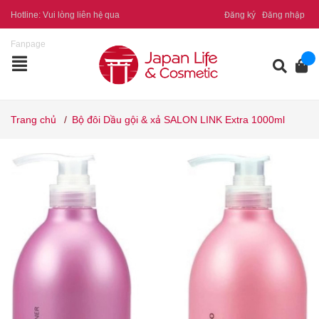
Hotline:
Vui lòng liên hệ qua
Đăng ký
Đăng nhập
Fanpage
Trang chủ
/
Bộ đôi Dầu gội & xả SALON LINK Extra 1000ml