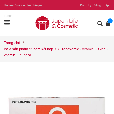
Hotline:
Vui lòng liên hệ qua
Đăng ký
Đăng nhập
Fanpage
Trang chủ
/
Bộ 3 sản phẩm trị nám kết hợp YD Tranexamic - vitamin C Cinal -
vitamin E Yubera